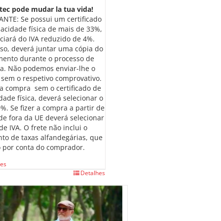
ytec pode mudar la tua vida!
NTE: Se possui um certificado
acidade física de mais de 33%,
ciará do IVA reduzido de 4%.
so, deverá juntar uma cópia do
ento durante o processo de
a. Não podemos enviar-lhe o
 sem o respetivo comprovativo.
r a compra sem o certificado de
dade física, deverá selecionar o
%. Se fizer a compra a partir de
de fora da UE deverá selecionar
e IVA. O frete não inclui o
o de taxas alfandegárias, que
 por conta do comprador.
ões
This
Detalhes
product
has
multiple
variants.