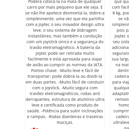
Poderá colocá-la na mala de qualquer
que qua
carro por mais pequeno que ele seja. E
com faci
se não lhe apetece desmontá-la, dobre-a
8 kg, po
simplesmente, uma vez que ela partilha
se nã
com a Joytec o seu inovador design ultra
simples
leve, o seu sistema de dobragem
pois p
instantâneo, mas também a condução
Joytec 
com um joystick único e a segurança do
seu sis
travão eletromagnético. A bateria da
adiciona
Joytec pode ser retirada muito
seguranç
facilmente e está aprovada para viajar
sua larg
de avião ao cumprir as normas da IATA.
na mai
Pontos chave: -Muito leve e fácil de
dentro
transportar: pode dobrá-la ou dividi-la
cadeira
em duas partes. -Muito fácil de conduzir
para via
com o joystick. -Muito segura com
qualque
travões eletromagnéticos, rodas anti
adaptati
derrapantes, estrutura de alumínio ultra
removid
leve e certificada como produto de
homol
saúde. -Potência para subir inclinações
cumprin
e rampas. -Rodas dianteiras e traseiras
cadeir
maciças.
ultralev
pa