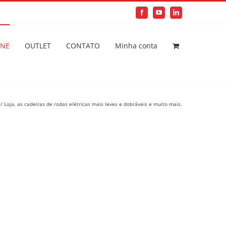
Facebook
YouTube
LinkedIn
INE
OUTLET
CONTATO
Minha conta
Loja, as cadeiras de rodas elétricas mais leves e dobráveis e muito mais.