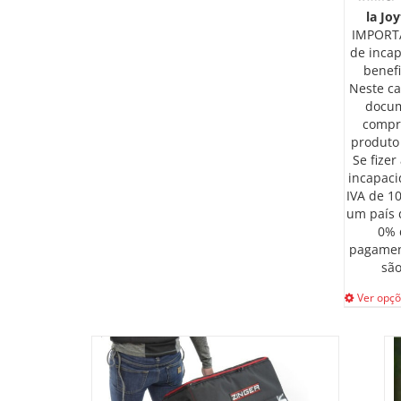
product
la Jo
has
IMPORTA
multiple
de incap
variants.
benefi
The
Neste ca
options
docum
may
compr
be
produto
chosen
Se fize
on
incapaci
the
IVA de 10
product
um país 
page
0% d
pagament
são
Ver opç