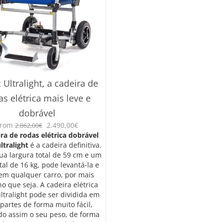
 Ultralight, a cadeira de
as elétrica mais leve e
dobrável
O
O
From
2.490,00
€
2.862,00
€
preço
preço
ra de rodas elétrica dobrável
original
atual
ltralight
é a cadeira definitiva.
era:
é:
ua largura total de 59 cm e um
2.862,00€.
2.490,00€.
tal de 16 kg, pode levantá-la e
em qualquer carro, por mais
o que seja. A cadeira elétrica
ultralight pode ser dividida em
partes de forma muito fácil,
do assim o seu peso, de forma