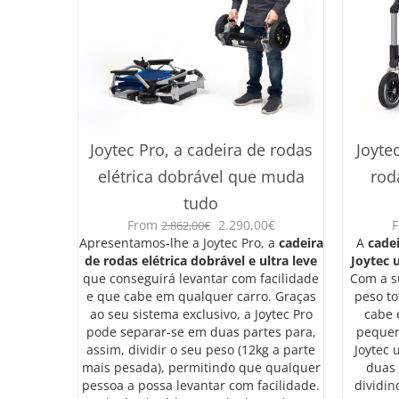
Joytec Pro, a cadeira de rodas
Joytec
elétrica dobrável que muda
rod
tudo
O
O
From
2.290,00
€
2.862,00
€
preço
preço
Apresentamos-lhe a Joytec Pro, a
cadeira
A
cadei
original
atual
de rodas elétrica dobrável e ultra leve
Joytec u
era:
é:
que conseguirá levantar com facilidade
Com a s
2.862,00€.
2.290,00€.
e que cabe em qualquer carro. Graças
peso to
ao seu sistema exclusivo, a Joytec Pro
cabe 
pode separar-se em duas partes para,
pequen
assim, dividir o seu peso (12kg a parte
Joytec 
mais pesada), permitindo que qualquer
duas 
pessoa a possa levantar com facilidade.
dividin