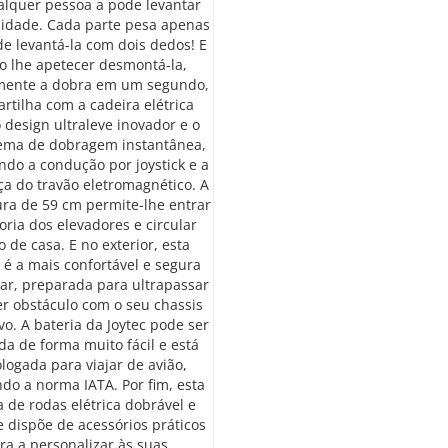
lquer pessoa a pode levantar
lidade. Cada parte pesa apenas
de levantá-la com dois dedos! E
o lhe apetecer desmontá-la,
mente a dobra em um segundo,
artilha com a cadeira elétrica
o design ultraleve inovador e o
tema de dobragem instantânea,
ndo a condução por joystick e a
a do travão eletromagnético. A
ura de 59 cm permite-lhe entrar
oria dos elevadores e circular
 de casa. E no exterior, esta
 é a mais confortável e segura
jar, preparada para ultrapassar
r obstáculo com o seu chassis
vo. A bateria da Joytec pode ser
a de forma muito fácil e está
ogada para viajar de avião,
do a norma IATA. Por fim, esta
a de rodas elétrica dobrável e
e dispõe de acessórios práticos
ra a personalizar às suas