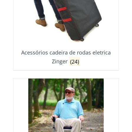
options
be
may
chosen
be
on
chosen
the
on
product
the
page
product
page
Acessórios cadeira de rodas eletrica
Zinger
(24)