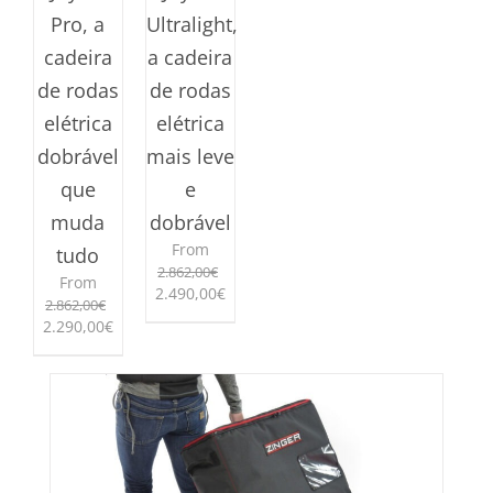
Pro, a
Ultralight,
cadeira
a cadeira
de rodas
de rodas
elétrica
elétrica
dobrável
mais leve
que
e
muda
dobrável
From
tudo
2.862,00
€
From
O
O
2.490,00
€
2.862,00
€
preço
preço
O
O
2.290,00
€
This
original
atual
preço
preço
product
era:
é:
This
original
atual
has
2.862,00€.
2.490,00€.
product
era:
é:
multiple
has
2.862,00€.
2.290,00€.
variants.
multiple
The
variants.
options
The
may