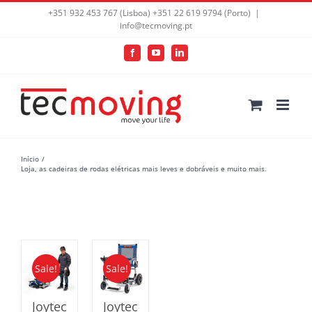
+351 932 453 767 (Lisboa) +351 22 619 9794 (Porto)
|
info@tecmoving.pt
Facebook
YouTube
LinkedIn
Início
Loja, as cadeiras de rodas elétricas mais leves e dobráveis e muito mais.
Sale!
Sale!
Joytec
Joytec