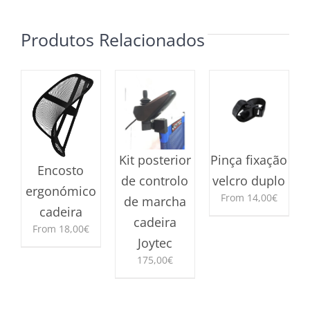
Produtos Relacionados
Kit posterior
Pinça fixação
Encosto
de controlo
velcro duplo
ergonómico
From
14,00
€
de marcha
cadeira
cadeira
This
From
18,00
€
product
Joytec
has
This
175,00
€
multiple
product
variants.
has
The
multiple
options
variants.