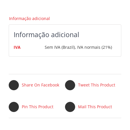
10,5
A.
ION
Informação adicional
LÍTIO
cadeira
Joytec
Informação adicional
IVA
Sem IVA (Brazil), IVA normais (21%)
Share On Facebook
Tweet This Product
Pin This Product
Mail This Product