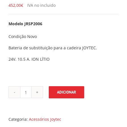
452,00
€
IVA no incluido
Modelo
JRSP2006
Condição Novo
Bateria de substituição para a cadeira JOYTEC.
24V. 10.5 A. ION LÍTIO
ADICIONAR
Quantidade
de
Bateria
de
substituição
Categoria:
Acessórios Joytec
24V.