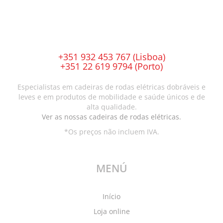
may
The
be
options
chosen
may
on
be
the
chosen
+351 932 453 767 (Lisboa)
product
on
+351 22 619 9794 (Porto)
page
the
product
Especialistas em cadeiras de rodas elétricas dobráveis e
page
leves e em produtos de mobilidade e saúde únicos e de
alta qualidade.
Ver as nossas cadeiras de rodas elétricas.
*Os preços não incluem IVA.
MENÚ
Início
Loja online