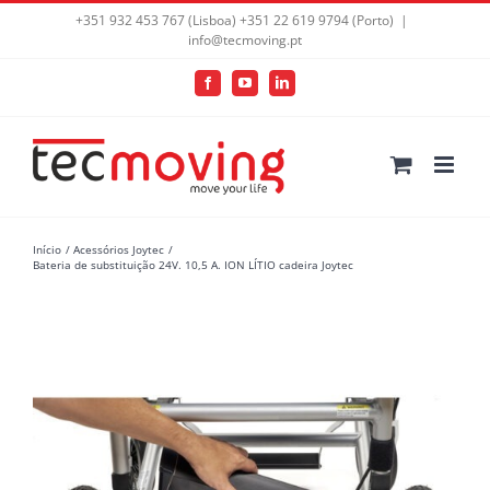
+351 932 453 767 (Lisboa) +351 22 619 9794 (Porto)
|
info@tecmoving.pt
Facebook
YouTube
LinkedIn
Início
Acessórios Joytec
Bateria de substituição 24V. 10,5 A. ION LÍTIO cadeira Joytec