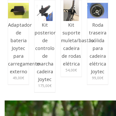
Adaptador
Kit
Kit
Roda
de
posterior
suporte
traseira
bateria
de
muleta/bastão
sólida
Joytec
controlo
cadeira
para
para
de
de rodas
cadeira
carregamento
marcha
elétrica
elétrica
54,00
€
externo
cadeira
Joytec
49,00
€
99,00
€
Joytec
175,00
€