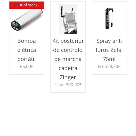
Out of stock
Bomba
Kit posterior
Spray anti
elétrica
de controlo
furos Zefal
portátil
de marcha
75ml
65,00
€
From
8,50
€
cadeira
Zinger
This
product
From
300,00
€
has
This
multiple
product
variants.
has
The
multiple
options
variants.
may
The
be
options
chosen