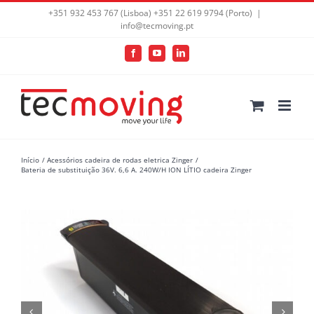
+351 932 453 767 (Lisboa) +351 22 619 9794 (Porto)
|
info@tecmoving.pt
Facebook
YouTube
LinkedIn
Início
Acessórios cadeira de rodas eletrica Zinger
Bateria de substituição 36V. 6,6 A. 240W/H ION LÍTIO cadeira Zinger