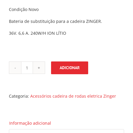
Condição Novo
Bateria de substituição para a cadeira ZINGER.
36V. 6,6 A. 240W/H ION LÍTIO
ADICIONAR
Quantidade
de
Bateria
de
substituição
Categoria:
Acessórios cadeira de rodas eletrica Zinger
36V.
6,6
A.
240W/H
Informação adicional
ION
LÍTIO