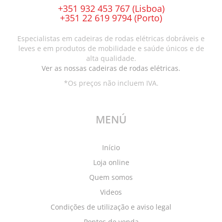
may
on
+351 932 453 767 (Lisboa)
be
the
+351 22 619 9794 (Porto)
chosen
product
on
page
Especialistas em cadeiras de rodas elétricas dobráveis e
the
leves e em produtos de mobilidade e saúde únicos e de
product
alta qualidade.
page
Ver as nossas cadeiras de rodas elétricas.
*Os preços não incluem IVA.
MENÚ
Início
Loja online
Quem somos
Videos
Condições de utilização e aviso legal
Pontos de venda