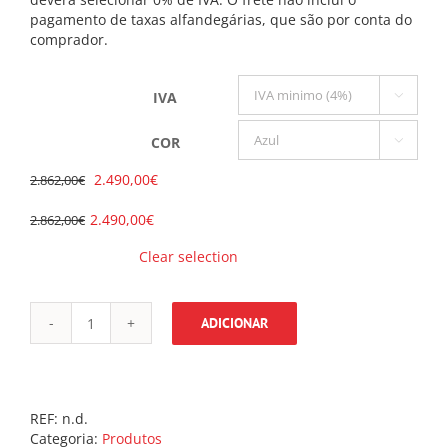
pagamento de taxas alfandegárias, que são por conta do
comprador.
IVA

COR

O
O
2.490,00
€
2.862,00
€
preço
preço
original
atual
2.490,00
€
2.862,00
€
O
O
era:
é:
preço
preço
Clear selection
2.862,00€.
2.490,00€.
original
atual
era:
é:
2.862,00€.
2.490,00€.
ADICIONAR
Quantidade
de
Joytec
Ultralight,
a
REF:
n.d.
cadeira
Categoria:
Produtos