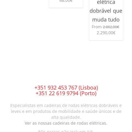
68,00
€
elétrica
dobrável que
muda tudo
From
2.862,00
€
O
O
2.290,00
€
preço
preço
This
original
atual
product
era:
é:
has
2.862,00€.
2.290,00
multiple
variants.
The
options
may
+351 932 453 767 (Lisboa)
be
+351 22 619 9794 (Porto)
chosen
on
Especialistas em cadeiras de rodas elétricas dobráveis e
the
leves e em produtos de mobilidade e saúde únicos e de
product
alta qualidade.
page
Ver as nossas cadeiras de rodas elétricas.
*Os preços não incluem IVA.