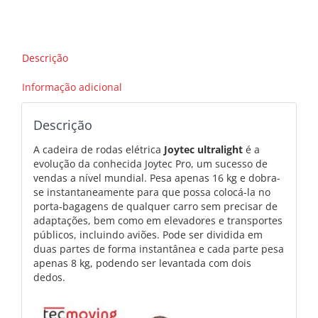
de
rodas
elétrica
mais
Descrição
leve
e
Informação adicional
dobrável
Descrição
A cadeira de rodas elétrica
Joytec ultralight
é a
evolução da conhecida Joytec Pro, um sucesso de
vendas a nível mundial. Pesa apenas 16 kg e dobra-
se instantaneamente para que possa colocá-la no
porta-bagagens de qualquer carro sem precisar de
adaptações, bem como em elevadores e transportes
públicos, incluindo aviões. Pode ser dividida em
duas partes de forma instantânea e cada parte pesa
apenas 8 kg, podendo ser levantada com dois
dedos.