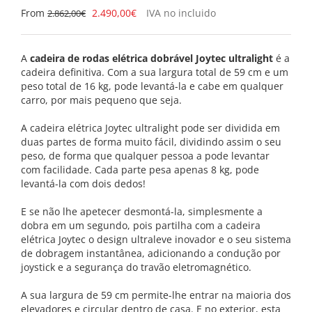
O
O
From
2.490,00
€
IVA no incluido
2.862,00
€
preço
preço
original
atual
era:
é:
A
cadeira de rodas elétrica dobrável Joytec ultralight
é a
2.862,00€.
2.490,00€.
cadeira definitiva. Com a sua largura total de 59 cm e um
peso total de 16 kg, pode levantá-la e cabe em qualquer
carro, por mais pequeno que seja.
A cadeira elétrica Joytec ultralight pode ser dividida em
duas partes de forma muito fácil, dividindo assim o seu
peso, de forma que qualquer pessoa a pode levantar
com facilidade. Cada parte pesa apenas 8 kg, pode
levantá-la com dois dedos!
E se não lhe apetecer desmontá-la, simplesmente a
dobra em um segundo, pois partilha com a cadeira
elétrica Joytec o design ultraleve inovador e o seu sistema
de dobragem instantânea, adicionando a condução por
joystick e a segurança do travão eletromagnético.
A sua largura de 59 cm permite-lhe entrar na maioria dos
elevadores e circular dentro de casa. E no exterior, esta