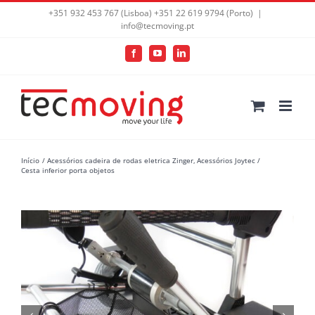
+351 932 453 767 (Lisboa) +351 22 619 9794 (Porto)
|
info@tecmoving.pt
Facebook
YouTube
LinkedIn
Início
Acessórios cadeira de rodas eletrica Zinger
Acessórios Joytec
Cesta inferior porta objetos