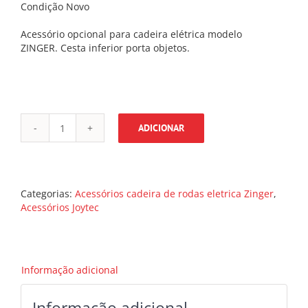
Condição Novo
Acessório opcional para cadeira elétrica modelo
ZINGER. Cesta inferior porta objetos.
ADICIONAR
Quantidade
de
Cesta
inferior
porta
Categorias:
Acessórios cadeira de rodas eletrica Zinger
,
objetos
Acessórios Joytec
Informação adicional