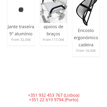
Jante traseira
apoios de
Encosto
9″ alumínio
braços
ergonómico
From
32,00
€
From
117,00
€
cadeira
This
This
From
18,00
€
product
product
has
has
This
multiple
multiple
product
variants.
variants.
has
The
The
multiple
options
options
variants.
may
may
The
be
be
options
chosen
chosen
may
+351 932 453 767 (Lisboa)
on
on
be
+351 22 619 9794 (Porto)
the
the
chosen
product
product
on