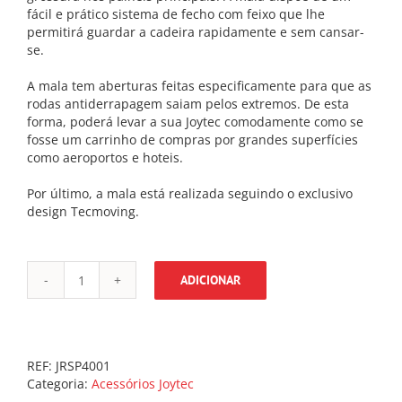
fácil e prático sistema de fecho com feixo que lhe
permitirá guardar a cadeira rapidamente e sem cansar-
se.
A mala tem aberturas feitas especificamente para que as
rodas antiderrapagem saiam pelos extremos. De esta
forma, poderá levar a sua Joytec comodamente como se
fosse um carrinho de compras por grandes superfícies
como aeroportos e hoteis.
Por último, a mala está realizada seguindo o exclusivo
design Tecmoving.
ADICIONAR
Quantidade
de
Mala
de
viagem
REF:
JRSP4001
cadeira
Categoria:
Acessórios Joytec
joytec