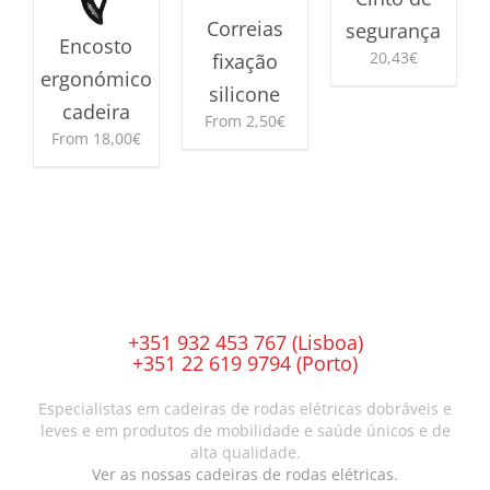
Correias
segurança
Encosto
20,43
€
fixação
ergonómico
silicone
cadeira
From
2,50
€
From
18,00
€
This
This
product
product
has
has
multiple
multiple
variants.
variants.
The
The
options
options
may
may
be
+351 932 453 767 (Lisboa)
be
chosen
+351 22 619 9794 (Porto)
chosen
on
on
the
Especialistas em cadeiras de rodas elétricas dobráveis e
the
product
leves e em produtos de mobilidade e saúde únicos e de
product
page
alta qualidade.
page
Ver as nossas cadeiras de rodas elétricas.