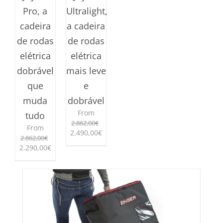
Pro, a
Ultralight,
cadeira
a cadeira
de rodas
de rodas
elétrica
elétrica
dobrável
mais leve
que
e
muda
dobrável
From
tudo
2.862,00
€
From
O
O
2.490,00
€
2.862,00
€
preço
preço
O
O
2.290,00
€
This
original
atual
preço
preço
product
era:
é:
This
original
atual
has
2.862,00€.
2.490,00€.
product
era:
é:
multiple
has
2.862,00€.
2.290,00€.
variants.
multiple
The
variants.
options
The
may