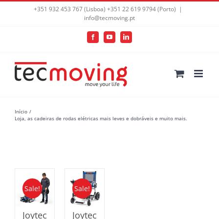
+351 932 453 767 (Lisboa) +351 22 619 9794 (Porto)
|
info@tecmoving.pt
Facebook
YouTube
LinkedIn
Início
Loja, as cadeiras de rodas elétricas mais leves e dobráveis e muito mais.
Sale!
Sale!
Joytec
Joytec