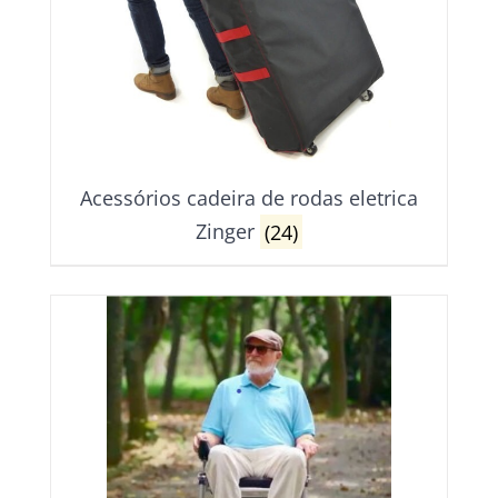
options
be
may
chosen
be
on
chosen
the
on
product
the
page
product
page
Acessórios cadeira de rodas eletrica
Zinger
(24)