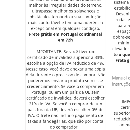
sistema
melhor às irregularidades do terreno,
estabili
ultrapassa melhor os solavancos e
Desenh
obstáculos tornando a sua condução
rodas e
mais confortável e tem uma aderência
para 
excepcional em qualquer condição.
espaço
Frete grátis em Portugal continental
dobra-se
em 72h
mínim
elevador
IMPORTANTE: Se você tiver um
te o que
certificado de invalidez superior a 33%,
Frete g
escolha a opção de IVA reduzido de 4%.
Nesse caso, você deve anexar uma cópia
dela durante o processo de compra. Não
Manual 
poderemos enviar o produto sem esse
Instruçõ
credenciamento. Se você o comprar em
Portugal ou em um país da UE sem
certificado de invalidez, deverá escolher
IMP
21% de IVA. Se você o comprar de um
cert
país fora da UE, deverá escolher 0% de
superior
IVA. O frete não inclui o pagamento de
reduzid
taxas alfandegárias, que são por conta
anexa
do comprador.