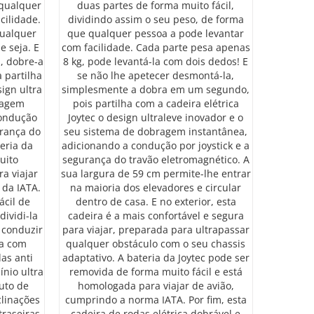
 qualquer
duas partes de forma muito fácil,
cilidade.
dividindo assim o seu peso, de forma
qualquer
que qualquer pessoa a pode levantar
e seja. E
com facilidade. Cada parte pesa apenas
, dobre-a
8 kg, pode levantá-la com dois dedos! E
 partilha
se não lhe apetecer desmontá-la,
ign ultra
simplesmente a dobra em um segundo,
ragem
pois partilha com a cadeira elétrica
condução
Joytec o design ultraleve inovador e o
urança do
seu sistema de dobragem instantânea,
eria da
adicionando a condução por joystick e a
uito
segurança do travão eletromagnético. A
a viajar
sua largura de 59 cm permite-lhe entrar
 da IATA.
na maioria dos elevadores e circular
ácil de
dentro de casa. E no exterior, esta
dividi-la
cadeira é a mais confortável e segura
 conduzir
para viajar, preparada para ultrapassar
ra com
qualquer obstáculo com o seu chassis
as anti
adaptativo. A bateria da Joytec pode ser
ínio ultra
removida de forma muito fácil e está
uto de
homologada para viajar de avião,
clinações
cumprindo a norma IATA. Por fim, esta
traseiras
cadeira de rodas elétrica dobrável e