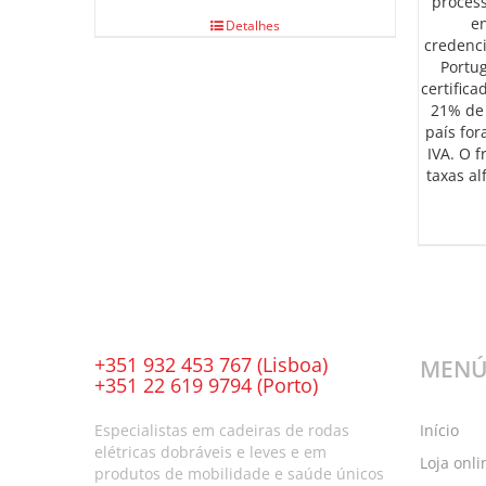
proces
e
Detalhes
credenc
Portu
certifica
21% de 
país for
IVA. O 
taxas al
+351 932 453 767 (Lisboa)
MEN
+351 22 619 9794 (Porto)
Especialistas em cadeiras de rodas
Início
elétricas dobráveis e leves e em
Loja onli
produtos de mobilidade e saúde únicos