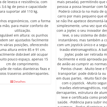
a de leveza e resistência, com
mais pesada), permitindo que
 3,6 kg de peso e capacidade
pessoa a possa levantar com fa
ara suportar até 110 kg.
Poderá colocá-la na mala de 
carro por mais pequeno que el
nhos ergonómicos, com a forma
se não lhe apetece desmontá-la
a mão, para maior conforto de
simplesmente, uma vez que ela
utilização.
com a Joytec o seu inovador des
egulável em altura: os punhos
leve, o seu sistema de dob
odem ser ajustados facilmente
instantâneo, mas também a 
m várias posições, oferecendo
com um joystick único e a seg
uma altura entre 85 e 91 cm.
travão eletromagnético. A bat
acilmente dobrável até ocupar
Joytec pode ser retirada m
uito pouco espaço, apenas 15
facilmente e está aprovada par
cm de comprimento.
de avião ao cumprir as normas
spõe de rodas dianteiras fixas e
Pontos chave: -Muito leve e f
oios traseiros antiderrapantes.
transportar: pode dobrá-la ou 
em duas partes. -Muito fácil de
Detalhes
com o joystick. -Muito segu
travões eletromagnéticos, rod
derrapantes, estrutura de alum
leve e certificada como prod
saúde. -Potência para subir in
e rampas. -Rodas dianteiras e 