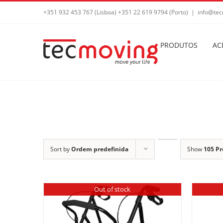
+351 932 453 767 (Lisboa) +351 22 619 9794 (Porto)
|
info@tec
PRODUTOS
AC
Sort by
Ordem predefinida
Show
105 Pr
Out of stock