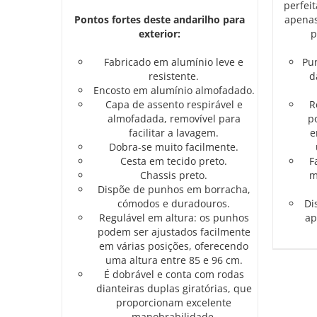
perfeit
Pontos fortes deste andarilho para
apenas
exterior:
p
Fabricado em alumínio leve e
Pu
resistente.
d
Encosto em alumínio almofadado.
Capa de assento respirável e
R
almofadada, removível para
p
facilitar a lavagem.
e
Dobra-se muito facilmente.
Cesta em tecido preto.
F
Chassis preto.
m
Dispõe de punhos em borracha,
cómodos e duradouros.
Di
Regulável em altura: os punhos
ap
podem ser ajustados facilmente
em várias posições, oferecendo
uma altura entre 85 e 96 cm.
É dobrável e conta com rodas
dianteiras duplas giratórias, que
proporcionam excelente
manobrabilidade.