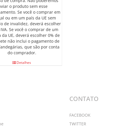
so de compra. Não poderemos
nviar o produto sem esse
iamento. Se você o comprar em
gal ou em um país da UE sem
do de invalidez, deverá escolher
IVA. Se você o comprar de um
a da UE, deverá escolher 0% de
frete não inclui o pagamento de
fandegárias, que são por conta
do comprador.
Detalhes
Ú
CONTATO
FACEBOOK
ne
TWITTER