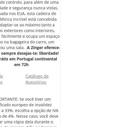
 de controlo, para além de uma
dade e segurança nunca vistas.
ada nos EUA, esta cadeira de
létrica incrível está concebida
adaptar-se ao máximo tanto a
s exteriores como interiores,
 fácilmente e ocupa um espaço
o na bagageira do carro, um
 ou uma sala.
A Zinger oferece-
 sempre desejas-te: liberdade!
rátis em Portugal continental
em 72h
de
Catálogo de
es
Acessórios
ORTANTE: Se você tiver um
ificado europeo de invalidez
 a 33%, escolha a opção de IVA
o de 4%. Nesse caso, você deve
r uma cópia dela durante o