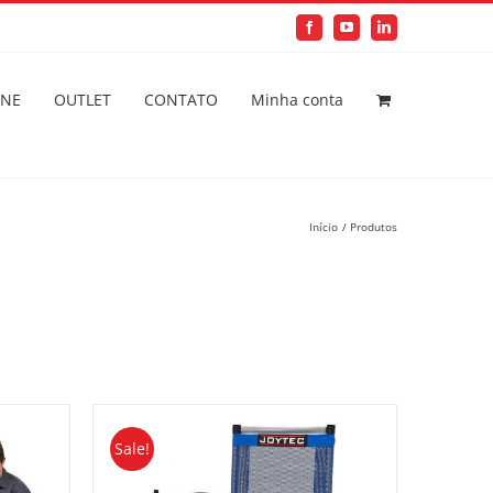
Facebook
YouTube
LinkedIn
INE
OUTLET
CONTATO
Minha conta
Início
Produtos
Sale!