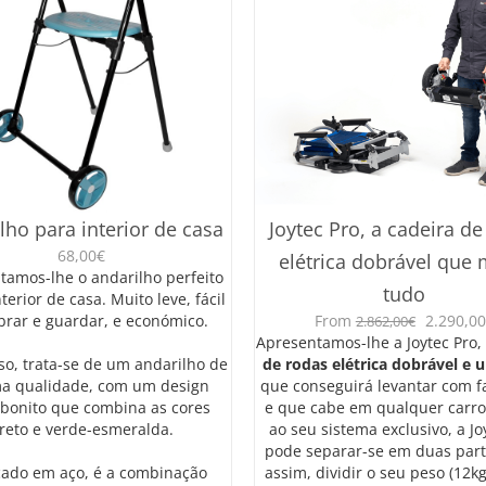
lho para interior de casa
Joytec Pro, a cadeira de
68,00
€
elétrica dobrável que
tamos-lhe o andarilho perfeito
tudo
terior de casa. Muito leve, fácil
O
brar e guardar, e económico.
From
2.290,00
2.862,00
€
preço
Apresentamos-lhe a Joytec Pro,
original
so, trata-se de um andarilho de
de rodas elétrica dobrável e u
era:
a qualidade, com um design
que conseguirá levantar com f
2.862,00
bonito que combina as cores
e que cabe em qualquer carro
reto e verde-esmeralda.
ao seu sistema exclusivo, a Jo
pode separar-se em duas part
cado em aço, é a combinação
assim, dividir o seu peso (12k