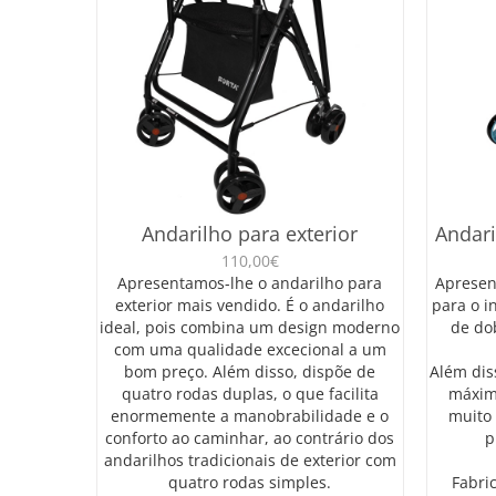
Andarilho para exterior
Andari
110,00
€
Apresentamos-lhe o andarilho para
Apresen
exterior mais vendido. É o andarilho
para o in
ideal, pois combina um design moderno
de do
com uma qualidade excecional a um
bom preço. Além disso, dispõe de
Além dis
quatro rodas duplas, o que facilita
máxim
enormemente a manobrabilidade e o
muito 
conforto ao caminhar, ao contrário dos
p
andarilhos tradicionais de exterior com
quatro rodas simples.
Fabri