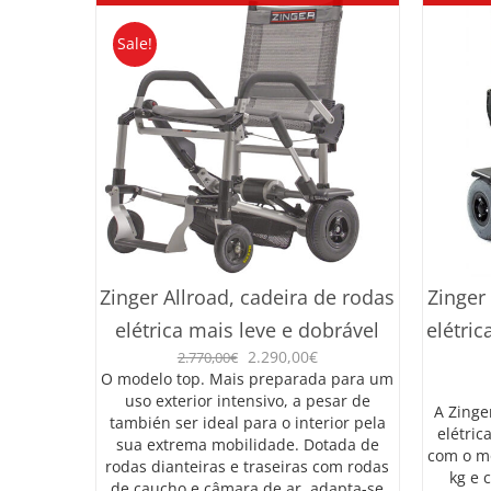
Sale!
Zinger Allroad, cadeira de rodas
Zinger
elétrica mais leve e dobrável
elétric
O
O
2.290,00
€
2.770,00
€
preço
preço
O modelo top. Mais preparada para um
original
atual
uso exterior intensivo, a pesar de
A Zinge
era:
é:
también ser ideal para o interior pela
elétric
2.770,00€.
2.290,00€.
sua extrema mobilidade. Dotada de
com o mo
rodas dianteiras e traseiras com rodas
kg e 
de caucho e câmara de ar, adapta-se