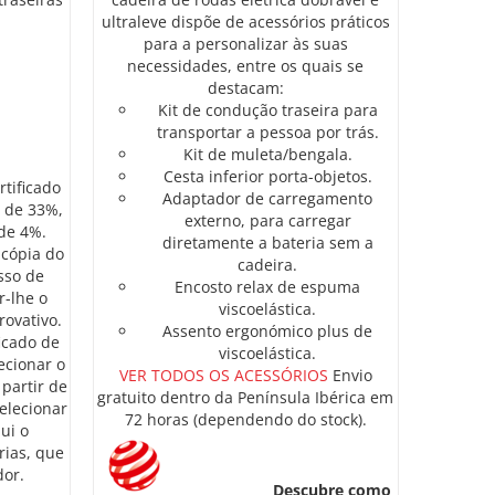
ultraleve dispõe de acessórios práticos
para a personalizar às suas
necessidades, entre os quais se
destacam:
Kit de condução traseira para
transportar a pessoa por trás.
Kit de muleta/bengala.
Cesta inferior porta-objetos.
tificado
Adaptador de carregamento
s de 33%,
externo, para carregar
 de 4%.
diretamente a bateria sem a
 cópia do
cadeira.
sso de
Encosto relax de espuma
-lhe o
viscoelástica.
ovativo.
Assento ergonómico plus de
icado de
viscoelástica.
ecionar o
VER TODOS OS ACESSÓRIOS
Envio
 partir de
gratuito dentro da Península Ibérica em
elecionar
72 horas (dependendo do stock).
lui o
rias, que
dor.
Descubre como