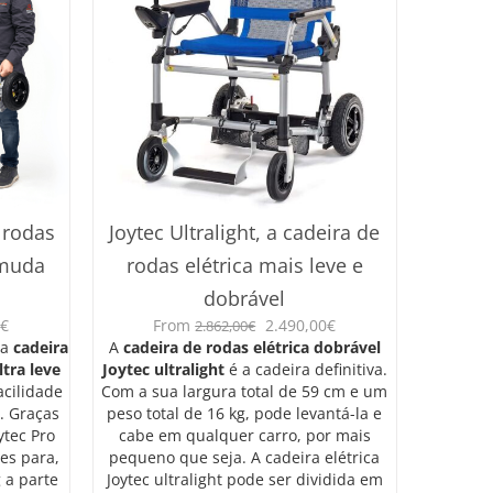
 rodas
Joytec Ultralight, a cadeira de
 muda
rodas elétrica mais leve e
dobrável
O
O
O
€
From
2.490,00
€
2.862,00
€
preço
preço
preço
 a
cadeira
A
cadeira de rodas elétrica dobrável
atual
original
atual
ltra leve
Joytec ultralight
é a cadeira definitiva.
é:
era:
é:
acilidade
Com a sua largura total de 59 cm e um
€.
2.290,00€.
2.862,00€.
2.490,00€.
. Graças
peso total de 16 kg, pode levantá-la e
ytec Pro
cabe em qualquer carro, por mais
es para,
pequeno que seja. A cadeira elétrica
g a parte
Joytec ultralight pode ser dividida em