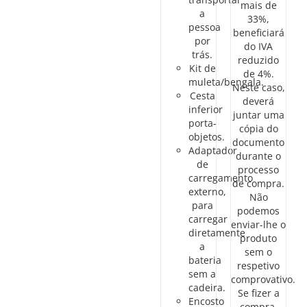
mais de
a
33%,
pessoa
beneficiará
por
do IVA
trás.
reduzido
Kit de
de 4%.
muleta/bengala.
Neste caso,
Cesta
deverá
inferior
juntar uma
porta-
cópia do
objetos.
documento
Adaptador
durante o
de
processo
carregamento
de compra.
externo,
Não
para
podemos
carregar
enviar-lhe o
diretamente
produto
a
sem o
bateria
respetivo
sem a
comprovativo.
cadeira.
Se fizer a
Encosto
compra