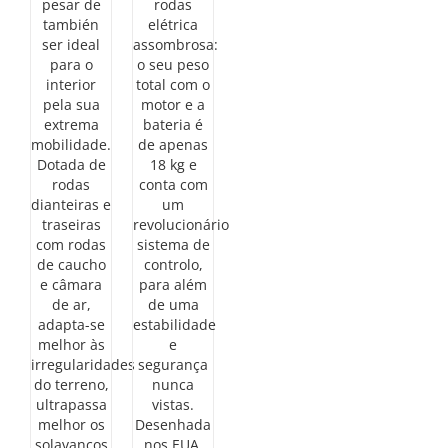
pesar de
rodas
también
elétrica
ser ideal
assombrosa:
para o
o seu peso
interior
total com o
pela sua
motor e a
extrema
bateria é
mobilidade.
de apenas
Dotada de
18 kg e
rodas
conta com
dianteiras e
um
traseiras
revolucionário
com rodas
sistema de
de caucho
controlo,
e câmara
para além
de ar,
de uma
adapta-se
estabilidade
melhor às
e
irregularidades
segurança
do terreno,
nunca
ultrapassa
vistas.
melhor os
Desenhada
solavancos
nos EUA,