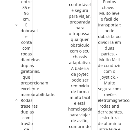
entre
Pontos
confortável
85 e
chave: -
e segura
96
Muito leve
para viajar,
cm.
e fácil de
preparada
É
transportar:
para
dobrável
pode
ultrapassar
e
dobrá-la ou
qualquer
conta
dividi-la em
obstáculo
com
duas
com o seu
rodas
partes. -
chassis
dianteiras
Muito fácil
adaptativo.
duplas
de conduzir
A bateria
giratórias,
com o
da Joytec
que
joystick. -
pode ser
proporcionam
Muito
removida
excelente
segura com
de forma
manobrabilidade.
travões
muito fácil
Rodas
eletromagnético
e está
traseiras
rodas anti
homologada
duplas
derrapantes,
para viajar
com
estrutura
de avião,
travão
de alumínio
cumprindo
de
ultra leve e