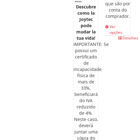
que são por
Descubre
conta do
como la
comprador.
Joytec
pode
Ver
mudar la
opções
tua vida!
This
Detalhes
IMPORTANTE: Se
product
possui um
has
certificado
multiple
de
variants.
incapacidade
The
física de
options
mais de
may
33%,
be
beneficiará
chosen
do IVA
on
reduzido
the
de 4%.
product
Neste caso,
page
deverá
juntar uma
cópia do