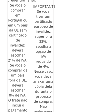
credenciamento.
Se você o
IMPORTANTE:
comprar
Se você
em
tiver um
Portugal ou
certificado
em um país
europeo de
da UE sem
invalidez
certificado
superior a
de
33%,
invalidez,
escolha a
deverá
opção de
escolher
IVA
21% de IVA.
reduzido
Se você o
de 4%.
comprar de
Nesse caso,
um país
você deve
fora da UE,
anexar uma
deverá
cópia dela
escolher
durante o
0% de IVA.
processo
O frete não
de compra.
inclui o
Não
pagamento
poderemos