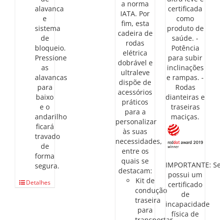
a norma
alavanca
certificada
IATA. Por
e
como
fim, esta
sistema
produto de
cadeira de
de
saúde. -
rodas
bloqueio.
Potência
elétrica
Pressione
para subir
dobrável e
as
inclinações
ultraleve
alavancas
e rampas. -
dispõe de
para
Rodas
acessórios
baixo
dianteiras e
práticos
e o
traseiras
para a
andarilho
maciças.
personalizar
ficará
às suas
travado
necessidades,
de
entre os
forma
quais se
IMPORTANTE: S
segura.
destacam:
possui um
Kit de
Detalhes
certificado
condução
de
traseira
incapacidade
para
física de
transportar