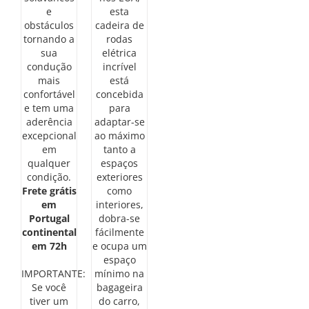
e
esta
obstáculos
cadeira de
tornando a
rodas
sua
elétrica
condução
incrível
mais
está
confortável
concebida
e tem uma
para
aderência
adaptar-se
excepcional
ao máximo
em
tanto a
qualquer
espaços
condição.
exteriores
Frete grátis
como
em
interiores,
Portugal
dobra-se
continental
fácilmente
em 72h
e ocupa um
espaço
IMPORTANTE:
mínimo na
Se você
bagageira
tiver um
do carro,