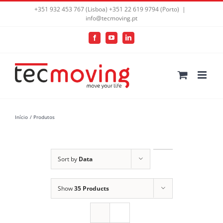
+351 932 453 767 (Lisboa) +351 22 619 9794 (Porto)
|
info@tecmoving.pt
Facebook
YouTube
LinkedIn
Início
Produtos
Sort by
Data
Show
35 Products