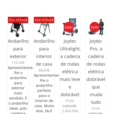
Out of stock
Out of stock
Sale!
Sale!
Andarilho
Andarilho
Joytec
Joytec
para
para
Ultralight,
Pro, a
exterior
interior
a cadeira
cadeira
110,00
€
de casa
de rodas
de rodas
Apresentamos-
68,00
€
elétrica
elétrica
lhe o
Apresentamos-
andarilho
mais leve
dobrável
lhe o
para
andarilho
e
que
exterior
perfeito
mais
dobrável
muda
para o
vendido. É
interior de
From
tudo
o andarilho
casa. Muito
2.862,00
€
ideal, pois
From
O
O
leve, fácil
2.490,00
€
combina
2.862,00
€