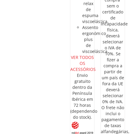
relax
sem o
de
certificado
espuma
de
viscoelástica.
incapacidade
Assento
física,
ergonómico
deverá
plus
selecionar
de
o IVA de
viscoelástica.
10%. Se
VER TODOS
fizer a
OS
compra a
ACESSÓRIOS
partir de
Envio
um país de
gratuito
fora da UE
dentro da
deverá
Península
selecionar
Ibérica em
0% de IVA.
72 horas
O frete não
(dependendo
inclui o
do stock).
pagamento
de taxas
alfandegárias,