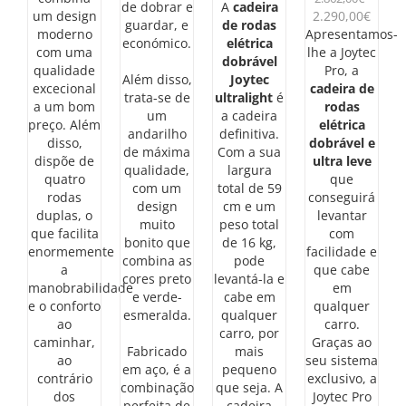
preço
preço
de dobrar e
A
cadeira
O
O
um design
2.290,00
€
original
atual
guardar, e
de rodas
preço
preço
moderno
Apresentamos-
era:
é:
económico.
elétrica
original
atual
com uma
lhe a Joytec
2.862,00€.
2.490,00€.
dobrável
era:
é:
qualidade
Pro, a
Além disso,
Joytec
2.862,00€.
2.290
excecional
cadeira de
trata-se de
ultralight
é
a um bom
rodas
um
a cadeira
preço. Além
elétrica
andarilho
definitiva.
disso,
dobrável e
de máxima
Com a sua
dispõe de
ultra leve
qualidade,
largura
quatro
que
com um
total de 59
rodas
conseguirá
design
cm e um
duplas, o
levantar
muito
peso total
que facilita
com
bonito que
de 16 kg,
enormemente
facilidade e
combina as
pode
a
que cabe
cores preto
levantá-la e
manobrabilidade
em
e verde-
cabe em
e o conforto
qualquer
esmeralda.
qualquer
ao
carro.
carro, por
caminhar,
Graças ao
Fabricado
mais
ao
seu sistema
em aço, é a
pequeno
contrário
exclusivo, a
combinação
que seja. A
dos
Joytec Pro
perfeita de
cadeira