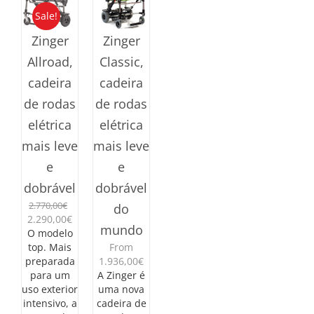
variants.
Sale!
The
options
Zinger
Zinger
may
Allroad,
Classic,
be
chosen
cadeira
cadeira
on
de rodas
de rodas
the
product
elétrica
elétrica
page
mais leve
mais leve
e
e
dobrável
dobrável
2.770,00
€
do
O
O
2.290,00
€
mundo
preço
preço
O modelo
original
atual
top. Mais
From
era:
é:
preparada
1.936,00
€
2.770,00€.
2.290,00€.
para um
A Zinger é
uso exterior
uma nova
intensivo, a
cadeira de