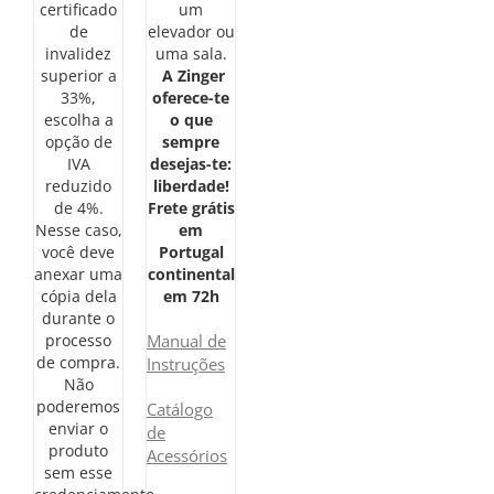
certificado
um
de
elevador ou
invalidez
uma sala.
superior a
A Zinger
33%,
oferece-te
escolha a
o que
opção de
sempre
IVA
desejas-te:
reduzido
liberdade!
de 4%.
Frete grátis
Nesse caso,
em
você deve
Portugal
anexar uma
continental
cópia dela
em 72h
durante o
processo
Manual de
de compra.
Instruções
Não
poderemos
Catálogo
enviar o
de
produto
Acessórios
sem esse