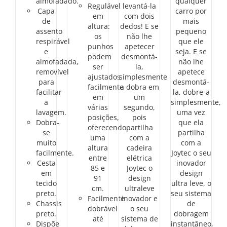
almofadado.
qualquer
Regulável
levantá-la
Capa
carro por
em
com dois
de
mais
altura:
dedos! E se
assento
pequeno
os
não lhe
respirável
que ele
punhos
apetecer
e
seja. E se
podem
desmontá-
almofadada,
não lhe
ser
la,
removível
apetece
ajustados
simplesmente
para
desmontá-
facilmente
a dobra em
facilitar
la, dobre-a
em
um
a
simplesmente,
várias
segundo,
lavagem.
uma vez
posições,
pois
Dobra-
que ela
oferecendo
partilha
se
partilha
uma
com a
muito
com a
altura
cadeira
facilmente.
Joytec o seu
entre
elétrica
Cesta
inovador
85 e
Joytec o
em
design
91
design
tecido
ultra leve, o
cm.
ultraleve
preto.
seu sistema
Facilmente
inovador e
Chassis
de
dobrável
o seu
preto.
dobragem
até
sistema de
Dispõe
instantâneo,