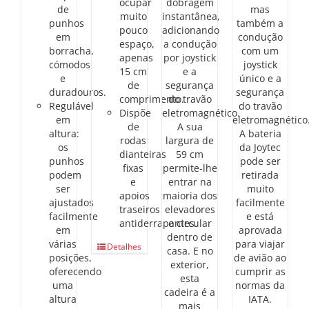
ocupar
dobragem
de
mas
muito
instantânea,
punhos
também a
pouco
adicionando
em
condução
espaço,
a condução
borracha,
com um
apenas
por joystick
cómodos
joystick
15 cm
e a
e
único e a
de
segurança
duradouros.
segurança
comprimento.
do travão
Regulável
do travão
Dispõe
eletromagnético.
em
eletromagnético
de
A sua
altura:
A bateria
rodas
largura de
os
da Joytec
dianteiras
59 cm
punhos
pode ser
fixas
permite-lhe
podem
retirada
e
entrar na
ser
muito
apoios
maioria dos
ajustados
facilmente
traseiros
elevadores
facilmente
e está
antiderrapantes.
e circular
em
aprovada
dentro de
várias
para viajar
Detalhes
casa. E no
posições,
de avião ao
exterior,
oferecendo
cumprir as
esta
uma
normas da
cadeira é a
altura
IATA.
mais