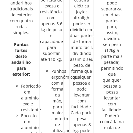
andarilhos
pode
leveza e
elétrica
tradicionais
separar-se
resistência,
Joytec
de exterior
em duas
com
ultralight
com quatro
partes
apenas 3,6
pode ser
rodas
para,
kg de peso
dividida em
simples.
assim,
e
duas partes
dividir o
capacidade
de forma
Pontos
seu peso
para
muito fácil,
fortes
(12kg a
suportar
dividindo
deste
parte mais
até 110 kg.
assim o seu
andarilho
pesada),
peso, de
para
permitindo
Punhos
forma que
exterior:
que
ergonómicos,
qualquer
qualquer
com a
pessoa a
Fabricado
pessoa a
forma
pode
em
possa
da
levantar
alumínio
levantar
mão,
com
leve e
com
para
facilidade.
resistente.
facilidade.
maior
Cada parte
Encosto
Poderá
conforto
pesa
em
colocá-la na
de
apenas 8
alumínio
mala de
utilização.
kg, pode