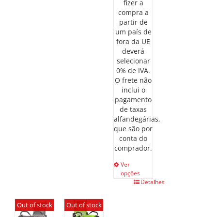
fizer a
compra a
partir de
um país de
fora da UE
deverá
selecionar
0% de IVA.
O frete não
inclui o
pagamento
de taxas
alfandegárias,
que são por
conta do
comprador.
Ver
opções
This
Detalhes
product
has
Out of stock
Out of stock
multiple